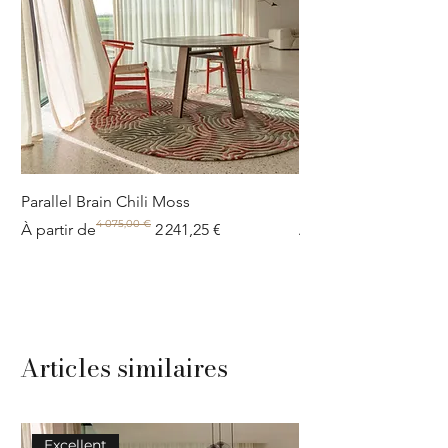
Parallel Brain Chili Moss
Poolside circle Aquif
4 075,00 €
Prix original
Prix promotionnel
Prix original
Prix promotionnel
À partir de
2 241,25 €
À partir de
Articles similaires
Excellent