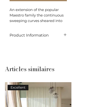
An extension of the popular
Maestro family the continuous
sweeping curves sheared into
the Maestro Harmony create a
serenity befitting of its name.
Product Information
SHAPE: Rectangle
TYPE: Tuft
COMPOSITION: 50% Wool -
50% Silk
Articles similaires
DURABILITY: Residential Use
USAGE: Indoor
Excellent