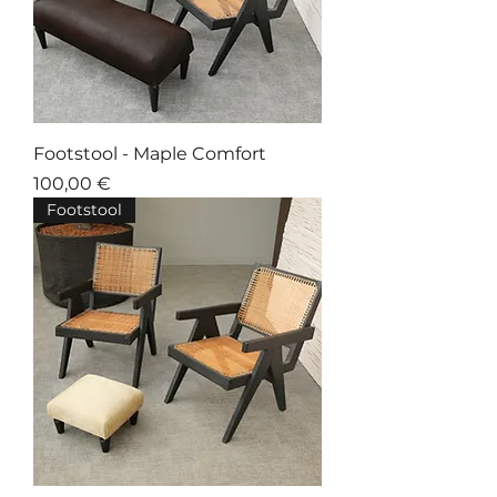
Footstool - Maple Comfort
Prix
100,00 €
Footstool