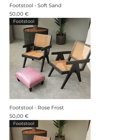
Footstool - Soft Sand
Prix
50,00 €
Footstool
Footstool - Rose Frost
Prix
50,00 €
Footstool