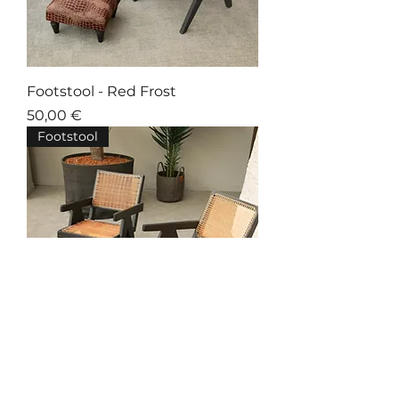
Footstool - Red Frost
Prix
50,00 €
Footstool
Footstool - Sunset Glow