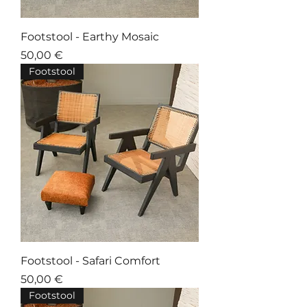
Footstool - Earthy Mosaic
Prix
50,00 €
Footstool
Footstool - Safari Comfort
Prix
50,00 €
Footstool