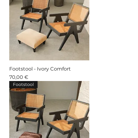
Footstool - Ivory Comfort
Prix
70,00 €
Footstool