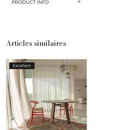
PRODUCT INFO
every moment will be pure
comfort. Let's make your
home the ultimate haven of
relaxation and serenity. Ready
to get cozy?
Articles similaires
Excellent