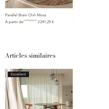
Parallel Brain Chili Moss
Poolside circle Aquif
4 075,00 €
Prix original
Prix promotionnel
Prix original
Prix promotionnel
À partir de
2 241,25 €
À partir de
Articles similaires
Excellent