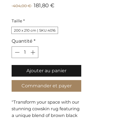
Prix
Prix
181,80 €
 404,00 € 
promotionnel
original
Taille
*
200 x 210 cm | SKU:4016
Quantité
*
Ajouter au panier
Commander et payer
"Transform your space with our 
stunning cowskin rug featuring 
a unique blend of brown black 
and white colors. Each rug 
showcases its own natural 