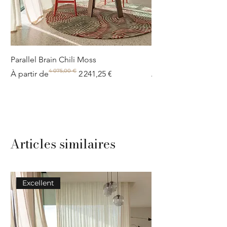
Parallel Brain Chili Moss
Poolside circle Aquif
4 075,00 €
Prix original
Prix promotionnel
Prix original
Prix promotionnel
À partir de
2 241,25 €
À partir de
Articles similaires
Excellent